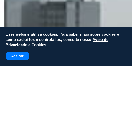
1
Esse website utiliza cookies. Para saber mais sobre cookies e
como excluí-los e controlá-los, consulte nosso
Aviso de
Privacidade e Cookies
.
6
2
Aceitar
5
3