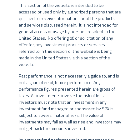
O risco predominante do fundo vem da carteira comprada em
This section of the website is intended to be
ações brasileiras, sendo complementado através de uma
accessed or used only by authorized persons that are
Fundos de Investimento não contam com a garantia do
carteira vendida,
long and shorts
específicos, posições em
qualified to receive information about the products
administrador do fundo, do gestor da carteira, de qualquer
bolsas internacionais e em outros mercados macro, com
and services discussed herein. It is not intended for
mecanismo de seguro ou, ainda, do Fundo Garantidor de Créditos
objetivo também de proteção, atenuando a volatilidade do
general access or usage by persons resident in the
– FGC.
fundo ao longo dos ciclos e buscando um melhor retorno
United States. No offering of, or solicitation of any
ajustado ao risco.
offer for, any investment products or services
Nos fundos geridos pelo Grupo SPX, a data de conversão de cotas
referred to in this section of the website is being
pode ser diversa da data de aplicação e de resgate, e a data de
O Fundo pode manter até 40% dos seus recursos no exterior.
made in the United States via this section of the
pagamento do resgate pode ser diversa da data do pedido de
website.
resgate.
PÚBLICO ALVO
Past performance is not necessarily a guide to, and is
A rentabilidade divulgada em determinados trechos do website já
not a guarantee of, future performance. Any
é líquida das taxas de administração, de performance e dos outros
Investidores qualificados que busquem performance
performance figures presented herein are gross of
custos pertinentes ao fundo, mas não é líquida de impostos. Para
diferenciada e entendam a natureza e a extensão dos riscos
taxes. All investments involve the risk of loss.
avaliação da performance do fundo de investimento, é
envolvidos.
Investors must note that an investment in any
recomendável uma análise de, no mínimo, 12 (doze) meses. A
investment fund managed or sponsored by SPX is
rentabilidade obtida no passado não representa garantia de
subject to several material risks. The value of
rentabilidade futura.
investments may fall as well as rise and investors may
INFORMAÇÕES GERAIS
not get back the amounts invested.
Os fundos geridos pelo Grupo SPX podem utilizar estratégias com
derivativos como parte integrante de sua política de investimento.
Investment fund performance is not guaranteed by