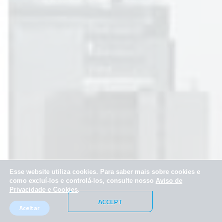
Esse website utiliza cookies. Para saber mais sobre cookies e
como excluí-los e controlá-los, consulte nosso
Aviso de
Privacidade e Cookies
.
ACCEPT
Aceitar
© 2025 SPX Capital & SPX Investimentos. Todos os direitos reservados.