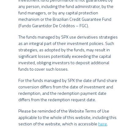
DATA DE INÍCIO
12/09/2022*
Tais estratégias, da forma como são adotadas, podem resultar em
any person, including the fund administrator, by the
CLASSIFICAÇÃO
significativas perdas patrimoniais para seus cotistas, podendo,
fund managers, or by any capital protection
Ações Livre
inclusive, acarretar tanto perdas superiores ao capital aplicado,
ANBIMA
mechanism or the Brazilian Credit Guarantee Fund
quanto uma consequente obrigação do cotista de aportar recursos
APLICAÇÃO
(Fundo Garantidor De Créditos – FGC).
R$ 5.000,00
adicionais para cobrir o prejuízo do fundo.
INICIAL MÍNIMA
The funds managed by SPX use derivatives strategies
MOVIMENTAÇÃO
Eventuais fundos geridos pelo Grupo SPX estão autorizados a
as an integral part of their investment policies. Such
R$ 5.000,00
MÍNIMA
realizar aplicações em ativos financeiros no exterior. Os fundos
strategies, as adopted by the funds, may result in
SALDO MÍNIMO
R$ 5.000,00
podem ainda estar expostos a uma significativa concentração em
significant losses potentially exceeding the capital
ativos de poucos emissores, com riscos daí decorrentes. Não há
invested, obliging investors to deposit additional
HORÁRIO
15:30
garantia de que os fundos multimercados terão o tratamento
funds to cover such losses.
MÍNIMO
tributário para fundos de longo prazo.
COTA DE
Cota do dia útil subsequente à
For the funds managed by SPX the date of fund share
APLICAÇÃO
disponibilidade dos recursos (D+1)
conversion differs from the date of investment and
O Grupo SPX, seus administradores, sócios e funcionários não se
COTA DE
Cota de D+30 dias corridos após a
redemption, and the redemption payment date
responsabilizam pela publicação acidental de informações
differs from the redemption request date.
incorretas, e isentam-se de responsabilidade sobre quaisquer
RESGATE
solicitação do resgate
danos resultantes direta ou indiretamente da utilização das
PAGAMENTO DO
2º dia útil subsequente à
Please be reminded of the Website Terms of Use
informações contidas neste website.
RESGATE
conversão de cotas
applicable to the whole of this website, including this
TAXA DE
section of the website, which is accessible
here
.
O conteúdo deste website não pode ser copiado, reproduzido,
2.0% a.a.¹
ADMINISTRAÇÃO
publicado, retransmitido ou distribuído, no todo ou em parte, por