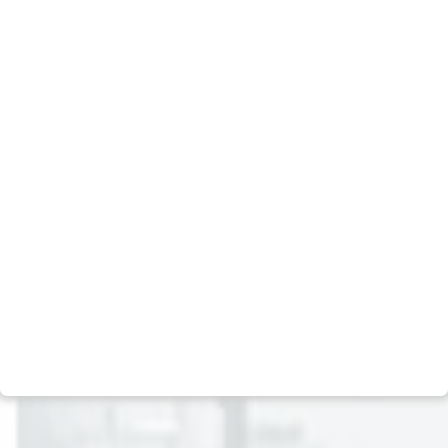
Ver todos
Empresa
Mídia
Nosso DNA
Notícias
Equipe
Podcast
Políticas
Carreiras
Social
Contato
Negócios
Escritórios
Multimercado
Assessoria de imprensa
Ações
Relação com investidores
Crédito
Fale com o DPO (LGPD)
Previdência
Canal de Denúncias
Real Estate
Política de Privacidade
Private Equity
Termos e condições