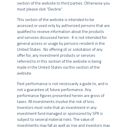
Previdência Complementar).
section of the website to third parties. Otherwise you
must please click “Decline”.
Fundos de Investimento não contam com a garantia do
Fundo de ações
long bias
com mandato flexível em sua
administrador do fundo, do gestor da carteira, de qualquer
exposição ao mercado de ações. Estratégia focada em valor e
This section of the website is intended to be
mecanismo de seguro ou, ainda, do Fundo Garantidor de Créditos
ciclos econômicos, combinando
stock-picking
e
market timing
.
accessed or used only by authorized persons that are
– FGC.
O risco predominante do fundo vem da carteira comprada em
qualified to receive information about the products
ações brasileiras, sendo complementado através de uma
and services discussed herein. It is not intended for
Nos fundos geridos pelo Grupo SPX, a data de conversão de cotas
carteira vendida,
long and shorts
específicos, posições em
general access or usage by persons resident in the
pode ser diversa da data de aplicação e de resgate, e a data de
bolsas internacionais e em outros mercados macro, com
United States. No offering of, or solicitation of any
pagamento do resgate pode ser diversa da data do pedido de
objetivo também de proteção, atenuando a volatilidade do
offer for, any investment products or services
resgate.
fundo ao longo dos ciclos e buscando um melhor retorno
referred to in this section of the website is being
ajustado ao risco.
made in the United States via this section of the
A rentabilidade divulgada em determinados trechos do website já
website.
é líquida das taxas de administração, de performance e dos outros
O fundo pode manter até 40% dos seus recursos no exterior.
custos pertinentes ao fundo, mas não é líquida de impostos. Para
Past performance is not necessarily a guide to, and is
Apesar de ter classificação Anbima multimercado, o fundo tem
avaliação da performance do fundo de investimento, é
not a guarantee of, future performance. Any
o compromisso de respeitar os limites de exposição para
recomendável uma análise de, no mínimo, 12 (doze) meses. A
performance figures presented herein are gross of
FIAs, beneficiando o cotista com uma menor alíquota de
rentabilidade obtida no passado não representa garantia de
taxes. All investments involve the risk of loss.
tributação.
rentabilidade futura.
Investors must note that an investment in any
investment fund managed or sponsored by SPX is
Os fundos geridos pelo Grupo SPX podem utilizar estratégias com
PÚBLICO ALVO
subject to several material risks. The value of
derivativos como parte integrante de sua política de investimento.
investments may fall as well as rise and investors may