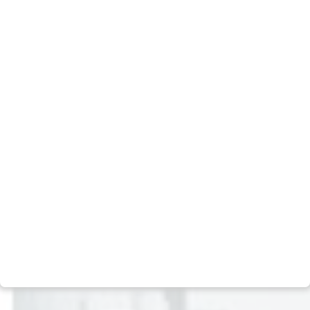
Ver todos
Empresa
Mídia
Nosso DNA
Notícias
Equipe
Podcast
Políticas
Carreiras
Social
Contato
Negócios
Escritórios
Multimercado
Assessoria de imprensa
Ações
Relação com investidores
Crédito
Fale com o DPO (LGPD)
Previdência
Canal de Denúncias
Real Estate
Política de Privacidade
Private Equity
Termos e condições