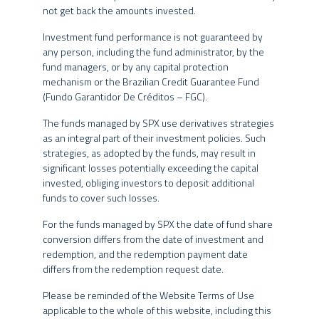
Tais estratégias, da forma como são adotadas, podem resultar em
not get back the amounts invested.
Investidores qualificados que busquem performance
significativas perdas patrimoniais para seus cotistas, podendo,
diferenciada e entendam a natureza e a extensão dos riscos
Investment fund performance is not guaranteed by
inclusive, acarretar tanto perdas superiores ao capital aplicado,
envolvidos.
any person, including the fund administrator, by the
quanto uma consequente obrigação do cotista de aportar recursos
fund managers, or by any capital protection
adicionais para cobrir o prejuízo do fundo.
mechanism or the Brazilian Credit Guarantee Fund
(Fundo Garantidor De Créditos – FGC).
Eventuais fundos geridos pelo Grupo SPX estão autorizados a
INFORMAÇÕES GERAIS
realizar aplicações em ativos financeiros no exterior. Os fundos
The funds managed by SPX use derivatives strategies
podem ainda estar expostos a uma significativa concentração em
as an integral part of their investment policies. Such
ativos de poucos emissores, com riscos daí decorrentes. Não há
DATA DE INÍCIO
25/06/2021
strategies, as adopted by the funds, may result in
garantia de que os fundos multimercados terão o tratamento
CLASSIFICAÇÃO
significant losses potentially exceeding the capital
tributário para fundos de longo prazo.
Multimercado Livre
ANBIMA
invested, obliging investors to deposit additional
funds to cover such losses.
APLICAÇÃO
O Grupo SPX, seus administradores, sócios e funcionários não se
R$ 5.000,00
INICIAL MÍNIMA
responsabilizam pela publicação acidental de informações
For the funds managed by SPX the date of fund share
incorretas, e isentam-se de responsabilidade sobre quaisquer
MOVIMENTAÇÃO
conversion differs from the date of investment and
R$ 5.000,00
danos resultantes direta ou indiretamente da utilização das
MÍNIMA
redemption, and the redemption payment date
informações contidas neste website.
differs from the redemption request date.
SALDO MÍNIMO
R$ 5.000,00
HORÁRIO MÍNIMO
15:30
O conteúdo deste website não pode ser copiado, reproduzido,
Please be reminded of the Website Terms of Use
Cota do dia útil subsequente à
publicado, retransmitido ou distribuído, no todo ou em parte, por
applicable to the whole of this website, including this
COTA DE