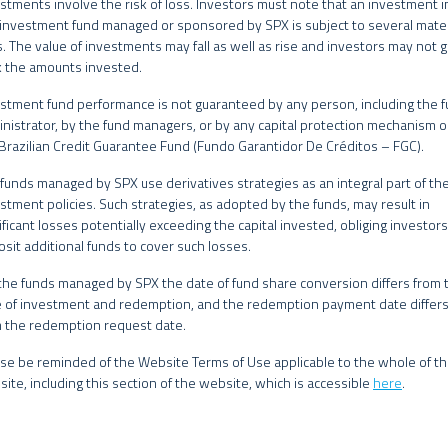
stments involve the risk of loss. Investors must note that an investment i
nais para cobrir o prejuízo do fundo.
investment fund managed or sponsored by SPX is subject to several mater
tivos financeiros negociados no exterior.
s. The value of investments may fall as well as rise and investors may not 
ais fundos geridos pelo Grupo SPX estão autorizados a realizar aplicações
 the amounts invested.
ainda estar expostos a uma significativa concentração em ativos de pouc
ia de que os fundos multimercados terão o tratamento tributário para fun
stment fund performance is not guaranteed by any person, including the 
nistrator, by the fund managers, or by any capital protection mechanism o
o SPX, seus administradores, sócios e funcionários não se responsabiliza
s Geradores de Benefícios Livre – PGBL e Vida Geradores de Benefícios L
Brazilian Credit Guarantee Fund (Fundo Garantidor De Créditos – FGC).
etas, e isentam-se de responsabilidade sobre quaisquer danos resultantes
mações contidas neste website.
funds managed by SPX use derivatives strategies as an integral part of the
stment policies. Such strategies, as adopted by the funds, may result in
eúdo deste website não pode ser copiado, reproduzido, publicado, retrans
ificant losses potentially exceeding the capital invested, obliging investors
er meio e modo, sem a prévia e expressa autorização, por escrito, do Gru
sit additional funds to cover such losses.
19/12/2017
the funds managed by SPX the date of fund share conversion differs from 
 of investment and redemption, and the redemption payment date differ
Multimercado Macro
 the redemption request date.
R$ 1.000,00
R$ 1.000,00
se be reminded of the Website Terms of Use applicable to the whole of th
ite, including this section of the website, which is accessible
here
.
R$ 1.000,00
15:30
Cota do dia útil subsequente a disponibilidade dos r