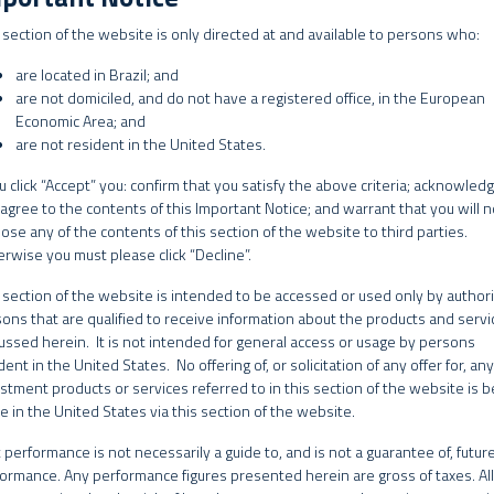
alizados para uma análise específica, personalizada antes de sua decisão
 section of the website is only directed at and available to persons who:
vestidores, é recomendada a leitura cuidadosa de prospectos e regulament
are located in Brazil; and
are not domiciled, and do not have a registered office, in the European
CONCORDO
NÃO CONCORDO
ebsite não é direcionado para quem se encontrar proibido por lei a acess
Economic Area; and
adas de qualquer forma contrária a qualquer lei de qualquer jurisdição.
are not resident in the United States.
AS
 de Investimento não contam com a garantia do administrador do fundo, d
ou click “Accept” you: confirm that you satisfy the above criteria; acknowled
 ou, ainda, do Fundo Garantidor de Créditos – FGC.
agree to the contents of this Important Notice; and warrant that you will n
lose any of the contents of this section of the website to third parties.
ndos geridos pelo Grupo SPX, a data de conversão de cotas pode ser diver
rwise you must please click “Decline”.
nto do resgate pode ser diversa da data do pedido de resgate.
 section of the website is intended to be accessed or used only by author
vo de proporcionar aos seus cotistas ganhos de capital no longo prazo.
ons that are qualified to receive information about the products and servi
abilidade divulgada em determinados trechos do website já é líquida das 
ussed herein. It is not intended for general access or usage by persons
 pertinentes ao fundo, mas não é líquida de impostos. Para avaliação da 
dent in the United States. No offering of, or solicitation of any offer for, any
ndável uma análise de, no mínimo, 12 (doze) meses. A rentabilidade obt
stment products or services referred to in this section of the website is b
ilidade futura.
 in the United States via this section of the website.
 risco inferior, respeitando as restrições da regulação previdenciária.
dos geridos pelo Grupo SPX podem utilizar estratégias com derivativos co
 performance is not necessarily a guide to, and is not a guarantee of, futur
5 classes de ativos: juros, moedas, ações,
commodities
e crédito. Com fil
stratégias, da forma como são adotadas, podem resultar em significativas 
ormance. Any performance figures presented herein are gross of taxes. All
alocações buscam elevada margem de retorno em horizontes de investime
ive, acarretar tanto perdas superiores ao capital aplicado, quanto uma co