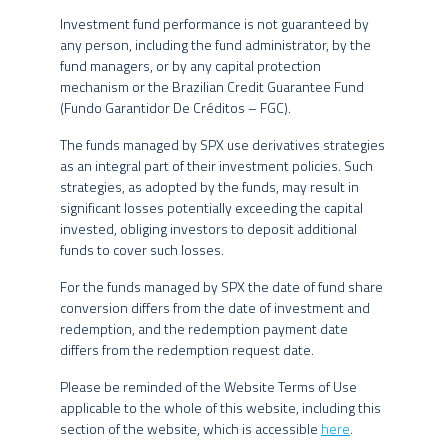
DATA DE INÍCIO
18/12/2019
Tais estratégias, da forma como são adotadas, podem resultar em
Investment fund performance is not guaranteed by
significativas perdas patrimoniais para seus cotistas, podendo,
CLASSIFICAÇÃO
Renda Fixa Duração Crédito
any person, including the fund administrator, by the
inclusive, acarretar tanto perdas superiores ao capital aplicado,
ANBIMA
Livre
fund managers, or by any capital protection
quanto uma consequente obrigação do cotista de aportar recursos
mechanism or the Brazilian Credit Guarantee Fund
APLICAÇÃO INICIAL
adicionais para cobrir o prejuízo do fundo.
R$ 1.000,00
(Fundo Garantidor De Créditos – FGC).
MÍNIMA
MOVIMENTAÇÃO
Eventuais fundos geridos pelo Grupo SPX estão autorizados a
The funds managed by SPX use derivatives strategies
R$ 500,00
realizar aplicações em ativos financeiros no exterior. Os fundos
MÍNIMA
as an integral part of their investment policies. Such
podem ainda estar expostos a uma significativa concentração em
SALDO MÍNIMO
R$ 1.000,00
strategies, as adopted by the funds, may result in
ativos de poucos emissores, com riscos daí decorrentes. Não há
significant losses potentially exceeding the capital
HORÁRIO DE
garantia de que os fundos multimercados terão o tratamento
14:30
invested, obliging investors to deposit additional
MOVIMENTAÇÃO
tributário para fundos de longo prazo.
funds to cover such losses.
COTA DE
Cota do dia da disponibilidade
APLICAÇÃO
dos recursos (D+0)
O Grupo SPX, seus administradores, sócios e funcionários não se
For the funds managed by SPX the date of fund share
responsabilizam pela publicação acidental de informações
conversion differs from the date of investment and
Cota de D+30 dias corridos
COTA DE RESGATE
incorretas, e isentam-se de responsabilidade sobre quaisquer
redemption, and the redemption payment date
após a solicitação de resgate
danos resultantes direta ou indiretamente da utilização das
differs from the redemption request date.
PAGAMENTO DO
1º dia útil subsequente a
informações contidas neste website.
RESGATE
conversão de cotas
Please be reminded of the Website Terms of Use
TAXA DE
applicable to the whole of this website, including this
O conteúdo deste website não pode ser copiado, reproduzido,
section of the website, which is accessible
here
.
ANTECIPAÇÃO DE
Não Há
publicado, retransmitido ou distribuído, no todo ou em parte, por