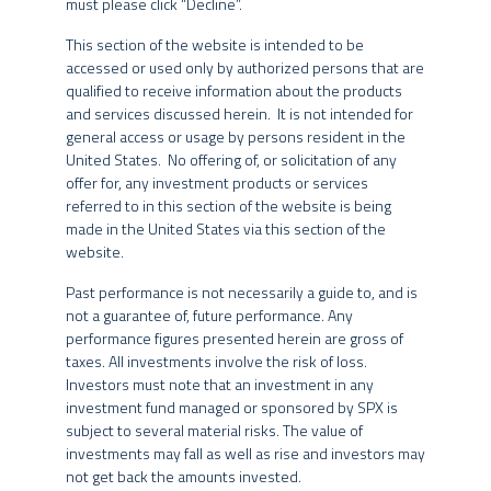
must please click “Decline”.
corporativas de companhias de capital aberto, como
debêntures, FIDCs, notas promissórias, letras financeiras,
This section of the website is intended to be
Fundos de Investimento não contam com a garantia do
CDBs, entre outros instrumentos. O fundo tem como objetivo
accessed or used only by authorized persons that are
administrador do fundo, do gestor da carteira, de qualquer
oferecer acesso às melhores oportunidades do mercado de
qualified to receive information about the products
mecanismo de seguro ou, ainda, do Fundo Garantidor de Créditos
crédito, se alavancando na gestão ativa e na sinergia com
and services discussed herein. It is not intended for
– FGC.
áreas de pesquisa macro e de ações da SPX. O SPX Seahawk
general access or usage by persons resident in the
é adaptado à resolução do CMN 4.994 e só poderá utilizar
United States. No offering of, or solicitation of any
Nos fundos geridos pelo Grupo SPX, a data de conversão de cotas
derivativos para fins de
hedge
.
offer for, any investment products or services
pode ser diversa da data de aplicação e de resgate, e a data de
referred to in this section of the website is being
pagamento do resgate pode ser diversa da data do pedido de
PÚBLICO ALVO
made in the United States via this section of the
resgate.
website.
A rentabilidade divulgada em determinados trechos do website já
O Fundo receberá recursos de pessoas físicas ou jurídicas em
Past performance is not necessarily a guide to, and is
é líquida das taxas de administração, de performance e dos outros
geral, bem como de fundos de investimento e fundos de
not a guarantee of, future performance. Any
custos pertinentes ao fundo, mas não é líquida de impostos. Para
investimento em cotas de fundos de investimento, inclusive
performance figures presented herein are gross of
avaliação da performance do fundo de investimento, é
Entidades Fechadas de Previdência Complementar (EFPC).
taxes. All investments involve the risk of loss.
recomendável uma análise de, no mínimo, 12 (doze) meses. A
Investors must note that an investment in any
rentabilidade obtida no passado não representa garantia de
investment fund managed or sponsored by SPX is
rentabilidade futura.
subject to several material risks. The value of
INFORMAÇÕES GERAIS
investments may fall as well as rise and investors may
Os fundos geridos pelo Grupo SPX podem utilizar estratégias com
not get back the amounts invested.
derivativos como parte integrante de sua política de investimento.