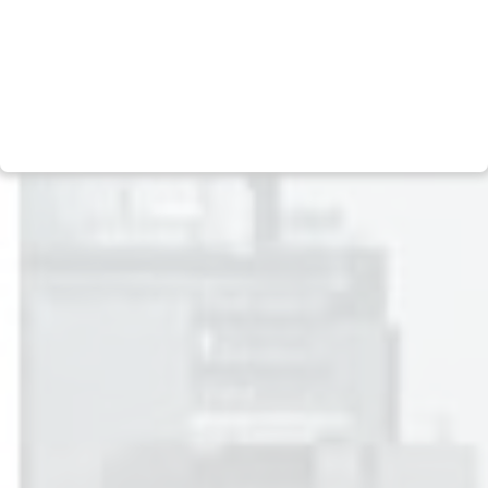
Ações
Relação com investidores
Crédito
Fale com o DPO (LGPD)
Previdência
Canal de Denúncias
Real Estate
Política de Privacidade
Private Equity
Termos e condições